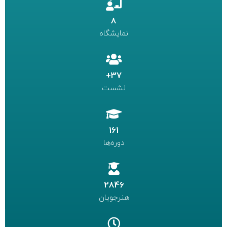
8
نمایشگاه
37+
نشست
161
دوره‌ها
2846
هنرجویان