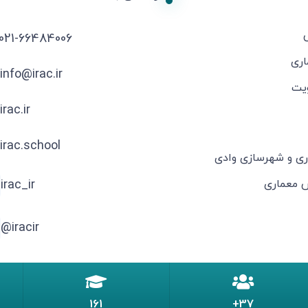
021-66484006
اری
info@irac.ir
یت
irac.ir
irac.school
ری و شهرسازی وادی
ش معماری
irac_ir
iracir@
161
37+