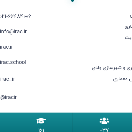
021-66484006
اری
info@irac.ir
یت
irac.ir
irac.school
ری و شهرسازی وادی
ش معماری
irac_ir
iracir@
161
37+