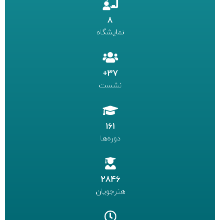
8
نمایشگاه
37+
نشست
161
دوره‌ها
2846
هنرجویان