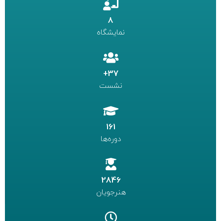
8
نمایشگاه
37+
نشست
161
دوره‌ها
2846
هنرجویان