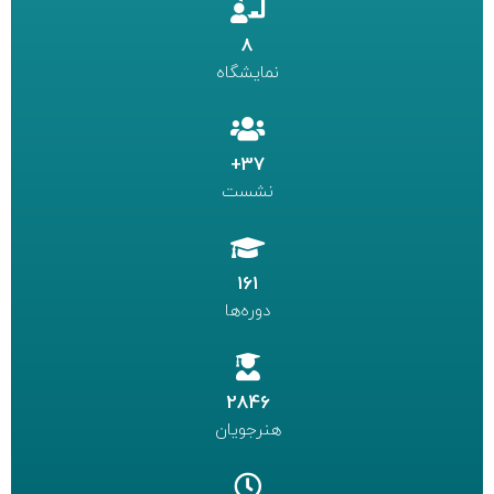
8
نمایشگاه
37+
نشست
161
دوره‌ها
2846
هنرجویان