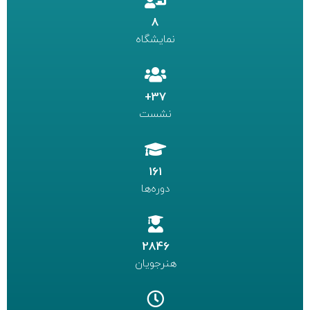
8
نمایشگاه
37+
نشست
161
دوره‌ها
2846
هنرجویان