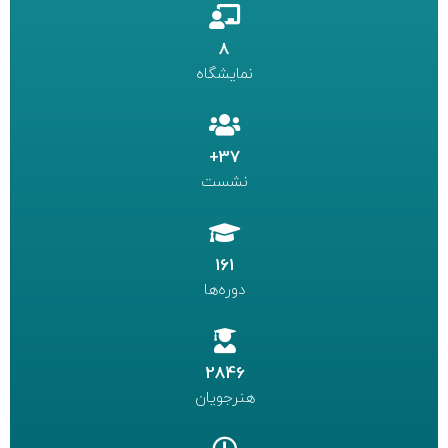
8
نمایشگاه
37+
نشست
161
دوره‌ها
2846
هنرجویان