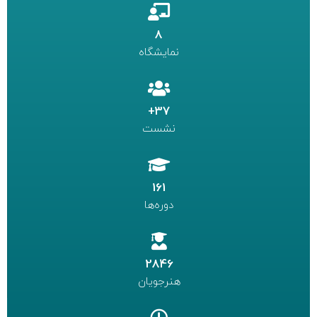
8
نمایشگاه
37+
نشست
161
دوره‌ها
2846
هنرجویان