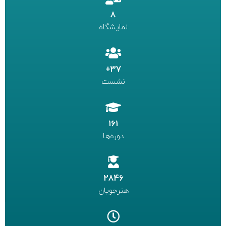
8
نمایشگاه
37+
نشست
161
دوره‌ها
2846
هنرجویان