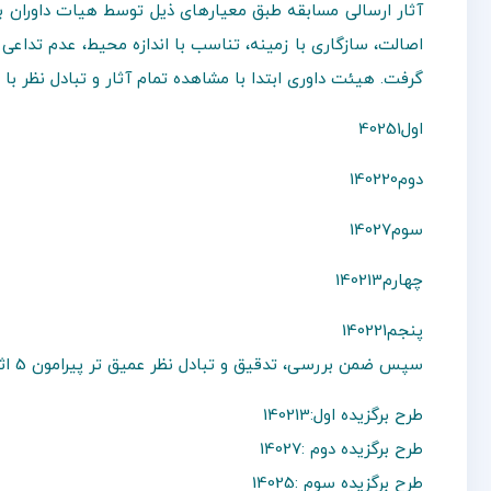
آثار ارسالی مسابقه طبق معیارهای ذیل توسط هیات داوران به
اصالت، سازگاری با زمینه، تناسب با اندازه محیط، عدم تدا
گرفت. هیئت داوری ابتدا با مشاهده تمام آثار و تبادل نظر با ی
اول40251
دوم140220
سوم14027
چهارم140213
پنجم140221
سپس ضمن بررسی، تدقیق و تبادل نظر عمیق تر پیرامون 5 اثر فوق، ۳ طرح برگزیده را انتخاب کردند که بدین شرح اعلام می شود
طرح برگزیده اول:140213
طرح برگزیده دوم :14027
طرح برگزیده سوم :14025