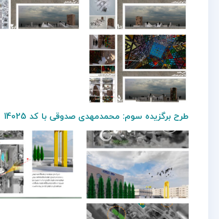
طرح برگزیده سوم: محمدمهدی صدوقی با کد 14025