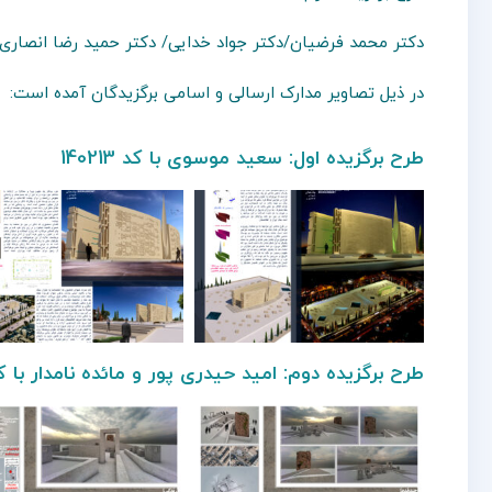
دکتر محمد فرضیان/دکتر جواد خدایی/ دکتر حمید رضا انصاری
در ذیل تصاویر مدارک ارسالی و اسامی برگزیدگان آمده است:
طرح برگزیده اول: سعید موسوی با کد 140213
طرح برگزیده دوم: امید حیدری پور و مائده نامدار با کد 027