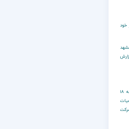
 خود
مشهد
گزارش
« بسمه تعالی بیانیه هیات داوران مسابقه طراحی یادمان شهدای فاطمیون جلسه داوری آثار ارسال شده در صبح روز دوشنبه 18
 هیات
 شرکت