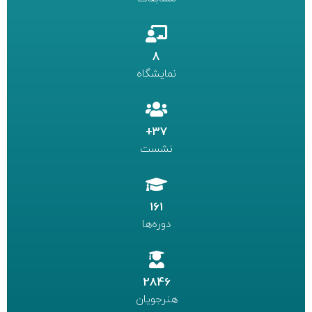
8
نمایشگاه
37+
نشست
161
دوره‌ها
2846
هنرجویان