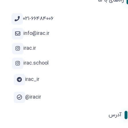
راه‌های با ما
021-66484006
info@irac.ir
irac.ir
irac.school
irac_ir
iracir@
آدرس